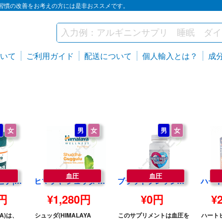
習慣の改善をお考えの方には是非おススメです。
いて
ご利用ガイド
配送について
個人輸入とは？
成
男
女
男
女
男
女
血圧
血圧
ヒマラヤ セルピナ|HIMALAYA SERPINA
ヒマラヤ シュッダ グッグル 60錠|HIMALAYA SHUDDHA GUGGULU 60 TABLETS
ブラッドプレッシャーサポート 60錠 1本 | (EyeFive)BloodPressureSupport 60tablets one
0円
¥1,280円
¥0円
¥
NA)は、
シュッダ(HIMALAYA
このサプリメントは血圧を
ハート