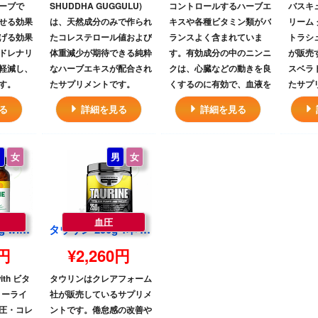
ーブで
SHUDDHA GUGGULU)
コントロールするハーブエ
バスキ
せる効果
は、天然成分のみで作られ
キスや各種ビタミン類がバ
リーム 
げる効果
たコレステロール値および
ランスよく含まれていま
トラシ
ドレナリ
体重減少が期待できる純粋
す。有効成分の中のニンニ
が販売
軽減し、
なハーブエキスが配合され
クは、心臓などの動きを良
スベラ
す。
たサプリメントです。
くするのに有効で、血液を
たサプ
サラサラにするため血栓予
る
詳細を見る
詳細を見る
防に効き、血圧が高くなる
のを抑える作用がありま
す。
男
女
男
女
ホーソンベリーは、血圧が
高くお悩みの方や低血圧な
ど血圧を正常に保つのに効
血圧
き目があり、動悸や息切れ
タウリン500mg with ビタミンB6入り 100錠 1本 | (Country Life)Taurine Caps, 500mg, 100 Veggie Caps
タウリン 250g 1本 | (PrimaForce)Taurine 250tablets one
などの心臓に関係する影響
0円
¥2,260円
を和らげてくれる効能があ
ります。利尿作用もあるた
ith ビタ
タウリンはクレアフォーム
め、むくみを取るのにも効
リーライ
社が販売しているサプリメ
果的です。
圧・コレ
ントです。倦怠感の改善や