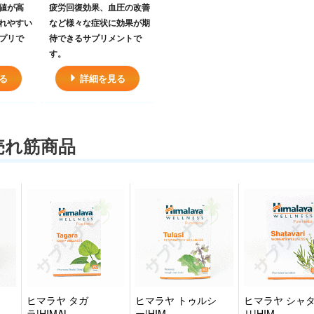
値が高
疲労回復効果、血圧の改善
ジュニバーベリーは香りが
れやすい
など様々な症状に効果が期
よく、リラックス効果があ
プリで
待できるサプリメントで
る人気のハーブです。利尿
す。
作用に優れていて、体内に
ある有害なものを排出する
る
詳細を見る
作用があります。
緑茶エキスは、血圧の上昇
を穏やかにする効果があ
り、さらに年齢とと共に進
売れ筋商品
む体の酸化を予防し、健康
的な身体を保つための効能
が沢山あります。
その他ビタミンや葉酸な
ど、健康維持にはかかせな
いビタミンが入っているの
で、血圧をサポートする
他、日々の健康のために服
用することができるコスパ
ヒマラヤ タガ
ヒマラヤ トゥルシ
ヒマラヤ シャ
に優れた商品です。
ラ|HIMAL…
ー|HIM…
リ|HIM…