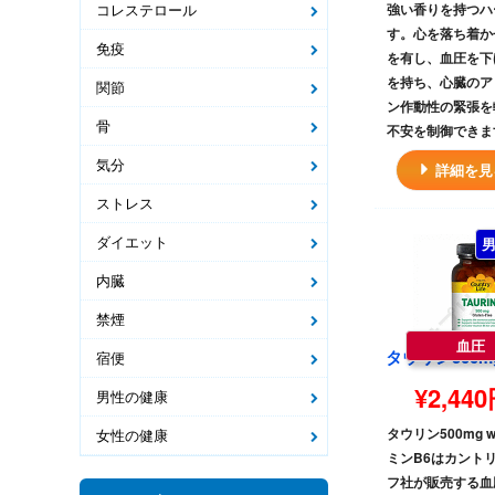
コレステロール
強い香りを持つハ
す。心を落ち着か
免疫
を有し、血圧を下
を持ち、心臓のア
関節
ン作動性の緊張を
骨
不安を制御できま
気分
詳細を見
ストレス
ダイエット
内臓
禁煙
血圧
宿便
¥2,44
男性の健康
タウリン500mg w
女性の健康
ミンB6はカント
フ社が販売する血