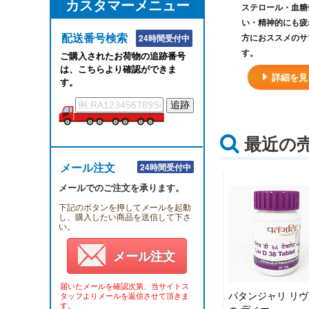
カスタマーメニュー
ステロール・血糖
い・精神的にも疲
配送番号検索
方におススメのサ
24時間受付中
す。
ご購入されたお荷物の追跡番号
は、こちらより確認ができま
詳細を見
す。
最近の
メール注文
24時間受付中
メールでのご注文を承ります。
下記のボタンを押してメールを起動
し、購入したい商品を送信して下さ
い。
メール注文
届いたメールを確認次第、当サイトス
パタンジャリ リヴ
タッフよりメールを返信させて頂きま
す。
ゥ ディー…