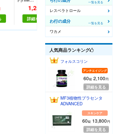
ら行の成分
一覧を見る
1,280
0
3,79
円
円
円
レスベラトロール
る
詳細を見る
詳細を見る
詳細を
わ行の成分
一覧を見る
ワカメ
人気商品
ランキング
フォルスコリン
アンチエイジング
60
2,100
錠
円
詳細を見る
MF3植物性プラセンタ
ADVANCED
スキンケア
60
13,800
錠
円
詳細を見る