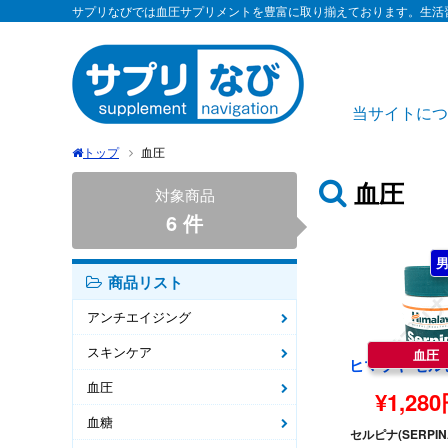
サプリなびでは血圧サプリメントを豊富に取り揃えております。生活
当サイトにつ
トップ
血圧
血圧
対象商品
6 件
商品リスト
アンチエイジング
スキンケア
血圧
血圧
¥1,28
血糖
セルピナ(SERPI