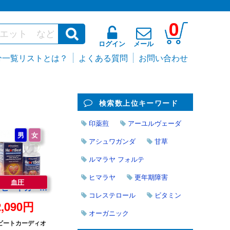
0
ログイン
メール
分一覧リストとは？
よくある質問
お問い合わせ
検索数上位キーワード
印薬煎
アーユルヴェーダ
男
女
アシュワガンダ
甘草
ルマラヤ フォルテ
ヒマラヤ
更年期障害
血圧
ハートビートカーディオバスキュラサポート 90錠 1本 | Heart Beat Cardiovascular Support 90tablets one
コレステロール
ビタミン
2,090円
オーガニック
ビートカーディオ