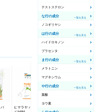
テストステロン
な行の成分
一覧を見る
ノコギリヤシ
は行の成分
一覧を見る
ハイドロキノン
プラセンタ
ま行の成分
一覧を見る
メラトニン
マグネシウム
や行の成分
一覧を見る
葉酸
ヨウ素
タバ
ヒマラヤ ハジョッ
RNA[100mg]DNA[…
コグニテッ
ド|HIM…
ーシックス 