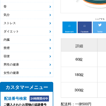
骨
気分
シェアする
ストレス
ダイエット
Bookmark!
Facebook
Twitter
内臓
詳細
禁煙
宿便
60錠
男性の健康
女性の健康
180錠
カスタマーメニュー
300錠
配送番号検索
24時間受付中
配送料：一律500円
ご購入されたお荷物の追跡番号