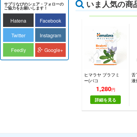
いま人気の商
サプリなびのシェア・フォローの
ご協力をお願いします！
Hatena
Facebook
Twitter
Instagram
Feedly
Google+
ヒマラヤ ブラフミ
舌
ー(バコ
液
パ)|HIMALAYA
ー
1,280
円
BRAHMI
ス 
詳細を見る