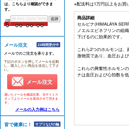
※配送料は1万円以上をお買
は、こちらより確認ができま
す。
商品詳細
セルピナ(HIMALAYA S
ノエルエピネフリンの組織
下げるのに効果的です。
メール注文
24時間受付中
これら2つのホルモンは、
メールでのご注文を承ります。
激物質であり、血圧および
下記のボタンを押してメールを起動
し、購入したい商品を送信して下さ
これらの興奮性ホルモンの
い。
ナは血圧および心拍数を低
メール注文
届いたメールを確認次第、当サイトス
タッフよりメールを返信させて頂きま
す。
メールの入力例はこちら
皆で健康に！！
サプリなびの輪