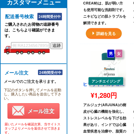
カスタマーメニュー
CREAM)は、肌が弱い方
も使用可能な洗顔剤です。
配送番号検索
ニキビなどの肌トラブルを
24時間受付中
解消できます。
ご購入されたお荷物の追跡番号
は、こちらより確認ができま
詳細を見る
す。
男
女
メール注文
24時間受付中
メールでのご注文を承ります。
アンチエイジング
ヒマラヤ アルジュナ|HIMALAYA ARJUNA
下記のボタンを押してメールを起動
¥1,280円
し、購入したい商品を送信して下さ
い。
アルジュナ(ARJUNA)の樹
メール注文
皮が心臓の機能を強化し、
ストレスレベルを下げる効
届いたメールを確認次第、当サイトス
果があり、インドでは心臓
タッフよりメールを返信させて頂きま
血管疾患を治療や、脂質の
す。