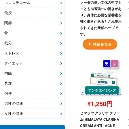
コレステロール
ァーダの長い文化の中でも
っとも滋養強壮の働きがあ
免疫
り、身体に必要な栄養素を
補う働きがあるとされ愛用
関節
されてきた天然ハーブで
骨
す。
気分
詳細を見る
ストレス
ダイエット
男
女
内臓
禁煙
アンチエイジング
ヒマラヤ クラリナ クリーム|HIMALAYA CLARINA CREAM ANTI - ACNE CREAM
宿便
¥1,250円
男性の健康
ヒマラヤ クラリナ クリー
女性の健康
ム(HIMALAYA CLARINA
CREAM ANTI - ACNE