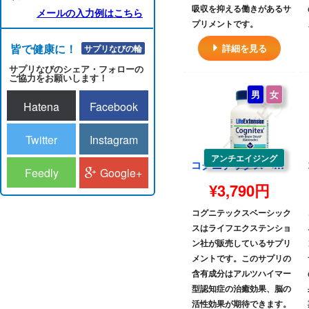
吸収を抑える働きがあるサ
メールの入力例はこちら
プリメントです。
皆で健康に！！
詳細を見る
サプリなびの輪
サプリなびのシェア・フォローの
ご協力をお願いします！
男
女
Hatena
Facebook
Twitter
Instagram
アンチエイジング
コグニテックスベーシックス 60ソフトジェルカプセル 1本 | (LE)Cognitex Basics 60 softgels One
Feedly
Google+
¥3,790円
コグニテックスベーシック
スはライフエクステンショ
ン社が販売しているサプリ
メントです。このサプリの
含有成分はアルツハイマー
型認知症の治癒効果、脳の
活性効果が期待できます。