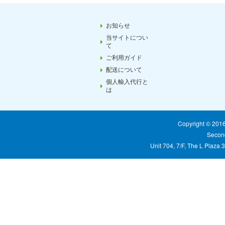
心と体の両方にその効果が
発揮出来るこの栄養素を的
お知らせ
確に摂取することで改善効
当サイトについ
果を発揮するこのサプリメ
て
ントははとても注目されて
ご利用ガイド
います。
配送について
個人輸入代行と
は
Copyright © 20
Second
Unit 704, 7/F, The L Plaza