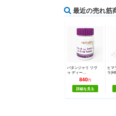
どに含まれており、人体内
最近の売れ筋
のあらゆる化合物の生成に
重要な欠かすことのできな
い物です。
数々の症状の治療に使われ
ており、その効果がは幅広
くそして高い効果を持つこ
とが報告されています。
SAMeはうつ病や老化など
の健康状態の低下によって
減少していく傾向にあり、
パタンジャリ リヴ
ヒマ
それを補うことで治療効果
ゥ ディー…
ラ|H
を発揮します。その対象は
840
幅広く、心臓病などの内臓
円
系の異常や関節痛などの痛
詳細を見る
み、そして疲労などの症状
にも効果が期待されてお
り、研究により明らかにな
った効果でたくさんの患者
が救われています。