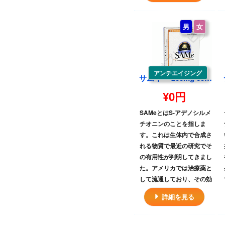
男
女
アンチエイジング
サムイー 200mg 60錠 1 box | SAMe 200mg 60tablets 1 box
¥0円
SAMeとはS-アデノシルメ
チオニンのことを指しま
す。これは生体内で合成さ
れる物質で最近の研究でそ
の有用性が判明してきまし
た。アメリカでは治療薬と
して流通しており、その効
果はうつ病やアルツハイマ
詳細を見る
ー、変形性関節症などに効
果が発揮されています。
SAMeは体の細胞のほとん