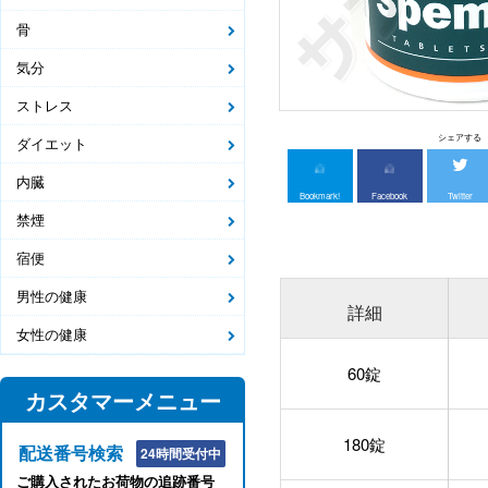
骨
気分
ストレス
シェアする
ダイエット
内臓
Bookmark!
Facebook
Twitter
禁煙
宿便
男性の健康
詳細
女性の健康
60錠
カスタマーメニュー
180錠
配送番号検索
24時間受付中
ご購入されたお荷物の追跡番号