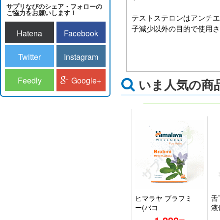
サプリなびのシェア・フォローの
ご協力をお願いします！
テストステロンはアンチエ
子減少以外の目的で使用さ
Hatena
Facebook
Twitter
Instagram
Feedly
Google+
いま人気の商
ヒマラヤ ブラフミ
舌
ー(バコ
液
パ)|HIMALAYA
ー