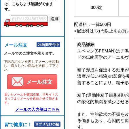
は、こちらより確認ができま
300錠
す。
配送料：一律500円
※配送料は1万円以上をお買
商品詳細
メール注文
24時間受付中
スペマン(SPEMAN)は
メールでのご注文を承ります。
ドの伝統医学のアーユルヴ
下記のボタンを押してメールを起動
し、購入したい商品を送信して下さ
精子形成を促進する効果が
い。
濃度が低い精液)の影響を
メール注文
善することにより、精子形
届いたメールを確認次第、当サイトス
精子(運動性精子細胞)膜
タッフよりメールを返信させて頂きま
の酸化的損傷を減少させる
す。
メールの入力例はこちら
また、性的欲求の不振を改
る働きもあり、心因的な原
皆で健康に！！
サプリなびの輪
す。