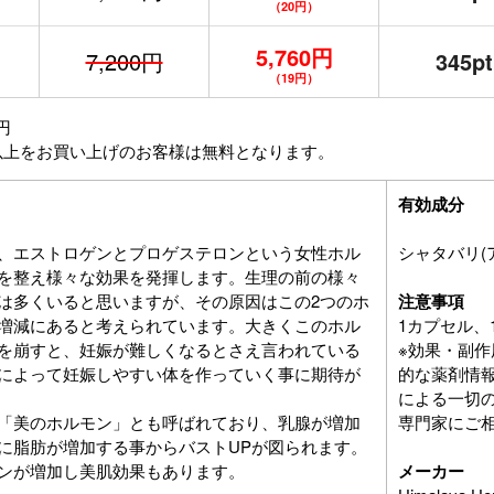
（20円）
5,760円
7,200円
345pt
（19円）
円
以上をお買い上げのお客様は無料となります。
有効成分
、エストロゲンとプロゲステロンという女性ホル
シャタバリ(
を整え様々な効果を発揮します。生理の前の様々
は多くいると思いますが、その原因はこの2つのホ
注意事項
増減にあると考えられています。大きくこのホル
1カプセル、
を崩すと、妊娠が難しくなるとさえ言われている
※効果・副
によって妊娠しやすい体を作っていく事に期待が
的な薬剤情
による一切
「美のホルモン」とも呼ばれており、乳腺が増加
専門家にご
に脂肪が増加する事からバストUPが図られます。
ンが増加し美肌効果もあります。
メーカー