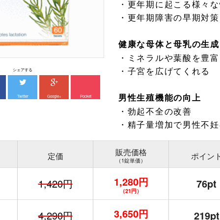
・更年期に起こる様々な
・更年期障害の早期対策
健康な母体と母乳の生成
・ミネラルや葉酸を豊富
・子宮を広げてくれる
シェアする
男性生殖機能の向上
Twitter
Google+
Pocket
・勃起不全の改善
・精子量増加で男性不妊
販売価格
定価
ポイン
（1錠単価）
1,280円
1,420円
76pt
（21円）
3,650円
4,290円
219pt