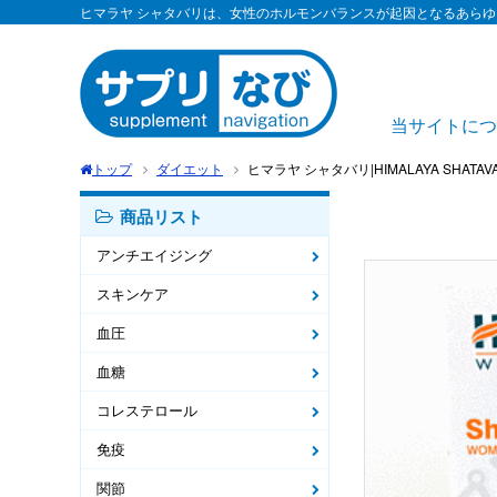
ヒマラヤ シャタバリは、女性のホルモンバランスが起因となるあら
当サイトにつ
トップ
ダイエット
ヒマラヤ シャタバリ|HIMALAYA SHATAVA
商品リスト
アンチエイジング
スキンケア
血圧
血糖
コレステロール
免疫
関節