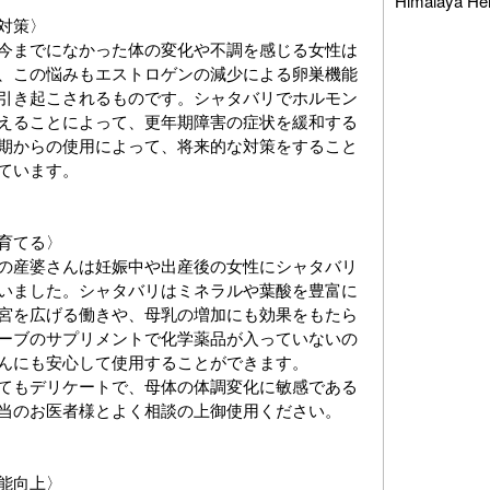
Himalaya
対策〉
今までになかった体の変化や不調を感じる女性は
、この悩みもエストロゲンの減少による卵巣機能
引き起こされるものです。シャタバリでホルモン
えることによって、更年期障害の症状を緩和する
期からの使用によって、将来的な対策をすること
ています。
育てる〉
の産婆さんは妊娠中や出産後の女性にシャタバリ
いました。シャタバリはミネラルや葉酸を豊富に
宮を広げる働きや、母乳の増加にも効果をもたら
ーブのサプリメントで化学薬品が入っていないの
んにも安心して使用することができます。
てもデリケートで、母体の体調変化に敏感である
当のお医者様とよく相談の上御使用ください。
能向上〉