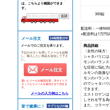
は、こちらより確認ができま
す。
300錠
配送料：一律500
※配送料は1万円
メール注文
24時間受付中
商品詳細
メールでのご注文を承ります。
〈女性の味方〉
下記のボタンを押してメールを起動
し、購入したい商品を送信して下さ
シャタバリには
い。
モンのバランス
な症状に悩む方
メール注文
ルモンの急激な
モンのバランス
届いたメールを確認次第、当サイトス
のでシャタバリ
タッフよりメールを返信させて頂きま
す。
できます。
メールの入力例はこちら
エストロゲンは
しそれを守る為
また、コラーゲ
皆で健康に！！
サプリなびの輪