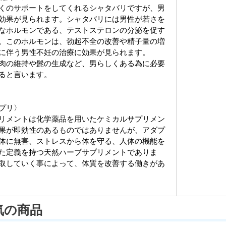
くのサポートをしてくれるシャタバリですが、男
効果が見られます。シャタバリには男性が若さを
なホルモンである、テストステロンの分泌を促す
。このホルモンは、勃起不全の改善や精子量の増
に伴う男性不妊の治療に効果が見られます。
肉の維持や髭の生成など、男らしくある為に必要
ると言います。
プリ〉
リメントは化学薬品を用いたケミカルサプリメン
果が即効性のあるものではありませんが、アダプ
体に無害、ストレスから体を守る、人体の機能を
た定義を持つ天然ハーブサプリメントでありま
取していく事によって、体質を改善する働きがあ
気の商品