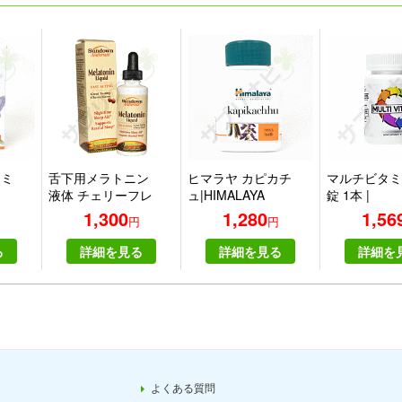
フミ
舌下用メラトニン
ヒマラヤ カピカチ
マルチビタミン
液体 チェリーフレ
ュ|HIMALAYA
錠 1本 |
ーバー 2液量オン
KAPIKACHHU
(EyeFive)Mul
1,300
1,280
1,56
円
円
円
ス (59 ml)
30tablets on
る
詳細を見る
詳細を見る
詳細を
よくある質問