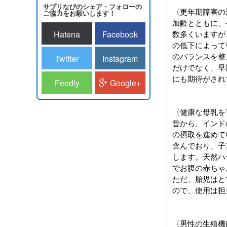
サプリなびのシェア・フォローの
〈更年期障害の
ご協力をお願いします！
加齢とともに、
Hatena
Facebook
数多くいますが
の低下によって
のバランスを整
Twitter
Instagram
だけでなく、早
にも期待がされ
Feedly
Google+
〈健康な母乳を
昔から、インド
の摂取を進めて
含んでおり、子
します。天然ハ
でお腹の赤ちゃ
ただ、胎児はと
ので、使用は担
〈男性の生殖機