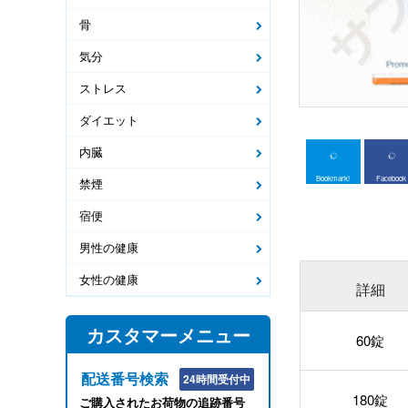
骨
気分
ストレス
ダイエット
内臓
Bookmark!
Facebook
禁煙
宿便
男性の健康
女性の健康
詳細
カスタマーメニュー
60錠
配送番号検索
24時間受付中
180錠
ご購入されたお荷物の追跡番号