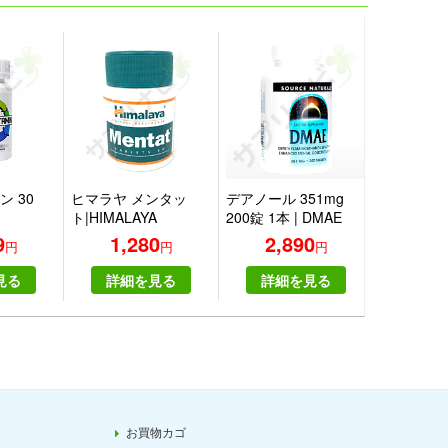
 30
ヒマラヤ メンタッ
デアノール 351mg
フェニル
ト|HIMALAYA
200錠 1本 | DMAE
500mg 10
tiVitamin
MENTAT
351mg 200tablets
Phenylala
9
1,280
2,890
2,
円
円
円
e
one
500mg 100
one
見る
詳細を見る
詳細を見る
詳細
お買物カゴ