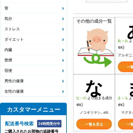
骨
気分
その他の成分一覧
ストレス
ダイエット
あ～お
よ
ex)
内臓
アルギニ
禁煙
一
宿便
な
男性の健康
女性の健康
な～の
より始まる成分
ま～も
よ
ex)
ex)
カスタマーメニュー
ノコギリヤシ...etc
マグネシ
配送番号検索
24時間受付中
一覧を見る
一
ご購入されたお荷物の追跡番号