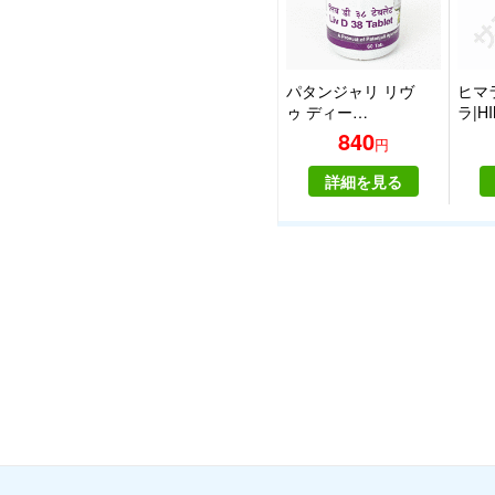
パタンジャリ リヴ
ヒマ
ゥ ディー…
ラ|H
840
円
詳細を見る