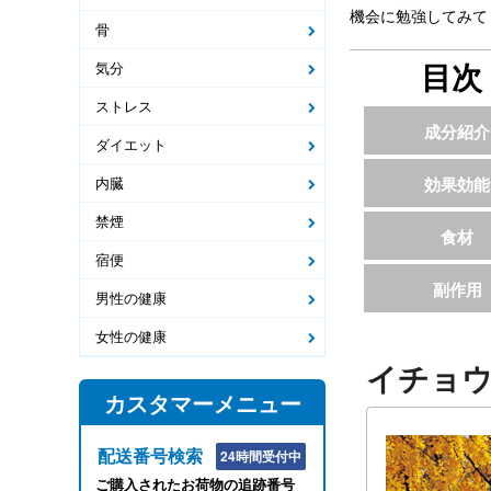
機会に勉強してみて
骨
目次
気分
ストレス
成分紹介
ダイエット
内臓
効果効能
禁煙
食材
宿便
副作用
男性の健康
女性の健康
イチョ
カスタマーメニュー
配送番号検索
24時間受付中
ご購入されたお荷物の追跡番号