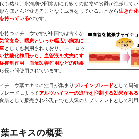
代も然り、氷河期や間氷期にも多くの動物や食鬱が絶滅してい
形をほとんど変えることなく成長をしていることから
生きた化
を持っている
のです。
を持つイチョウですが中国では古くか
気管支炎、喘息といった幅広い病気に
草
としても利用されており、 ヨーロッ
い抗酸化作用から、血管液を丈夫にす
症抑制作用、血流改善作用などの効果
ら長い間使用されています。
イチョウ葉エキスに注目が集まり
ブレインブレード
として周知
ブレードによって
アルツハイマーの進行を抑制する効果がある
食品として販売され今現在でも人気のサプリメントとして利用
ウ葉エキスの概要