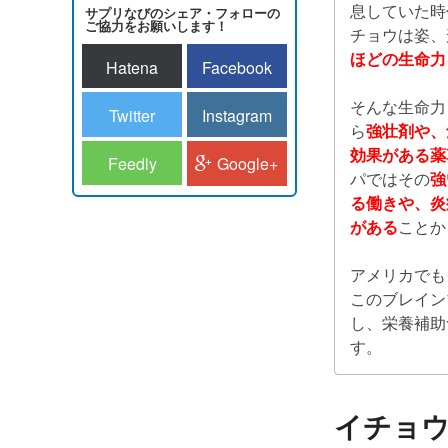
息していた時
サプリなびのシェア・フォローの
ご協力をお願いします！
チョウは姿、
ほどの生命力
Hatena
Facebook
そんな生命力
Twitter
Instagram
ら
強壮剤や、
効果がある薬
Feedly
Google+
パではその
強
る働きや、炎
がある
ことか
アメリカでも
このブレイン
し、栄養補助
す。
イチョ