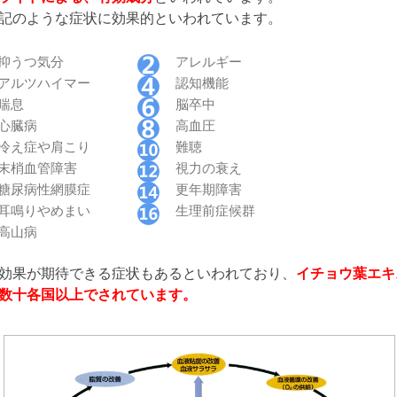
記のような症状に効果的といわれています。
抑うつ気分
アレルギー
アルツハイマー
認知機能
喘息
脳卒中
心臓病
高血圧
冷え症や肩こり
難聴
末梢血管障害
視力の衰え
糖尿病性網膜症
更年期障害
耳鳴りやめまい
生理前症候群
高山病
効果が期待できる症状もあるといわれており、
イチョウ葉エキ
数十各国以上でされています。