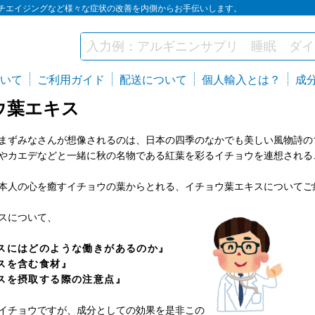
チエイジングなど様々な症状の改善を内側からお手伝いします。
いて
ご利用ガイド
配送について
個人輸入とは？
成
ウ葉エキス
まずみなさんが想像されるのは、日本の四季のなかでも美しい風物詩の
やカエデなどと一緒に秋の名物である紅葉を彩るイチョウを連想される
本人の心を癒すイチョウの葉からとれる、イチョウ葉エキスについてご
スについて、
スにはどのような働きがあるのか』
スを含む食材』
スを摂取する際の注意点』
イチョウですが、成分としての効果を是非この