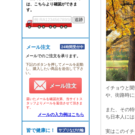
は、こちらより確認ができま
す。
メール注文
24時間受付中
メールでのご注文を承ります。
下記のボタンを押してメールを起動
し、購入したい商品を送信して下さ
い。
メール注文
イチョウと聞
や、街路時に
届いたメールを確認次第、当サイトス
タッフよりメールを返信させて頂きま
す。
また、その特
メールの入力例はこちら
ち日本人には
皆で健康に！！
サプリなびの輪
実はこのイチ