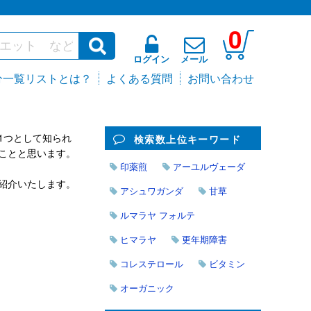
0
ログイン
メール
分一覧リストとは？
よくある質問
お問い合わせ
1つとして知られ
検索数上位キーワード
ことと思います。
印薬煎
アーユルヴェーダ
紹介いたします。
アシュワガンダ
甘草
ルマラヤ フォルテ
ヒマラヤ
更年期障害
コレステロール
ビタミン
オーガニック