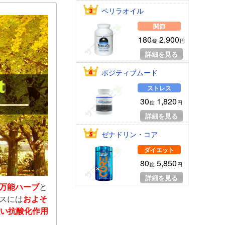
ペリラオイル
関節
180
2,900
錠
円
詳細を見る
ポジティブムード
ストレス
30
1,820
錠
円
詳細を見る
ゼナドリン・コア
ダイエット
80
5,850
錠
円
詳細を見る
万能ハーブ
と
スには
およそ
強い抗酸化作用