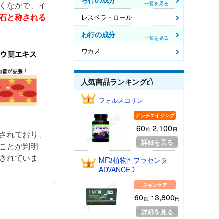
ら行の成分
くなかで、イ
一覧を見る
石と称される
レスベラトロール
わ行の成分
一覧を見る
ワカメ
人気商品
ランキング
フォルスコリン
アンチエイジング
60
2,100
錠
円
されており、
詳細を見る
ことが判明
されていま
MF3植物性プラセンタ
ADVANCED
スキンケア
60
13,800
錠
円
詳細を見る