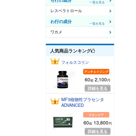
ら行の成分
一覧を見る
レスベラトロール
わ行の成分
一覧を見る
ワカメ
人気商品
ランキング
フォルスコリン
アンチエイジング
60
2,100
錠
円
詳細を見る
MF3植物性プラセンタ
ADVANCED
スキンケア
60
13,800
錠
円
詳細を見る