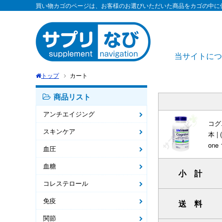
買い物カゴのページは、お客様のお選びいただいた商品をカゴの中に
当サイトにつ
トップ
カート
商品リスト
アンチエイジング
コグ
スキンケア
本 | 
one 
血圧
血糖
小 計
コレステロール
免疫
送 料
関節