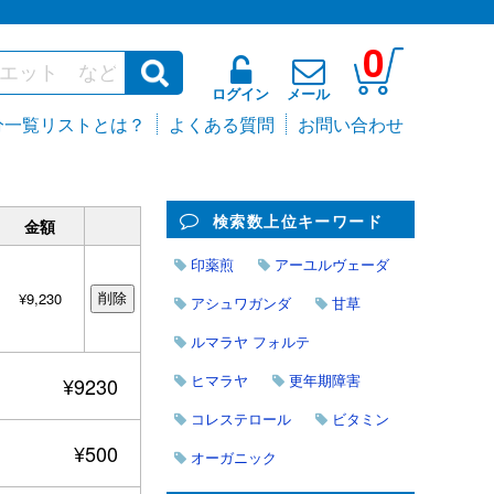
0
ログイン
メール
分一覧リストとは？
よくある質問
お問い合わせ
検索数上位キーワード
金額
印薬煎
アーユルヴェーダ
¥9,230
アシュワガンダ
甘草
ルマラヤ フォルテ
ヒマラヤ
更年期障害
¥9230
コレステロール
ビタミン
¥500
オーガニック