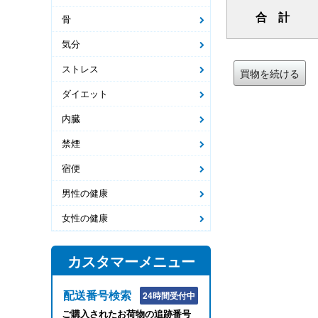
合 計
骨
気分
ストレス
買物を続ける
ダイエット
内臓
禁煙
宿便
男性の健康
女性の健康
カスタマーメニュー
配送番号検索
24時間受付中
ご購入されたお荷物の追跡番号