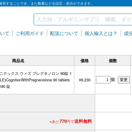
保管することでき、また数量などを設定・表示ができます。
いて
ご利用ガイド
配送について
個人輸入とは？
成
商品名
価格
個数
ニテックス ウィズ プレグネノロン 90錠 1
個
(LE)CognitexWithPregnenolone 90 tablets
¥9,230
180 錠
770
送料無料
※あと
円で