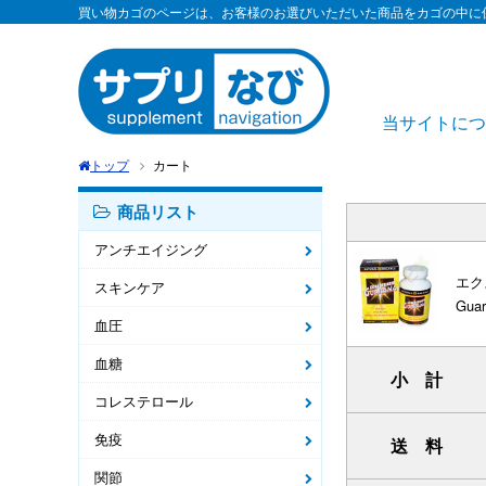
買い物カゴのページは、お客様のお選びいただいた商品をカゴの中に
当サイトにつ
トップ
カート
商品リスト
アンチエイジング
エクス
スキンケア
Guar
血圧
血糖
小 計
コレステロール
免疫
送 料
関節