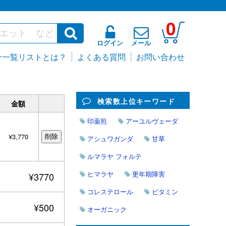
0
ログイン
メール
分一覧リストとは？
よくある質問
お問い合わせ
検索数上位キーワード
金額
印薬煎
アーユルヴェーダ
¥3,770
アシュワガンダ
甘草
ルマラヤ フォルテ
ヒマラヤ
更年期障害
¥3770
コレステロール
ビタミン
¥500
オーガニック