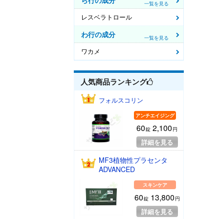
ら行の成分
一覧を見る
レスベラトロール
わ行の成分
一覧を見る
ワカメ
人気商品
ランキング
フォルスコリン
アンチエイジング
60
2,100
錠
円
詳細を見る
MF3植物性プラセンタ
ADVANCED
スキンケア
60
13,800
錠
円
詳細を見る