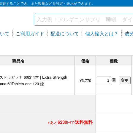
保管することでき、また数量などを設定・表示ができます。
いて
ご利用ガイド
配送について
個人輸入とは？
成
商品名
価格
個数
トラガラナ 60錠 1本 | Extra Strength
個
¥3,770
ana 60Tablets one 120 錠
6230
送料無料
※あと
円で