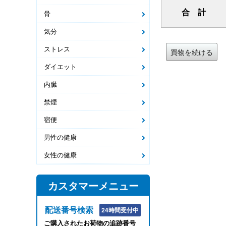
合 計
骨
気分
ストレス
買物を続ける
ダイエット
内臓
禁煙
宿便
男性の健康
女性の健康
カスタマーメニュー
配送番号検索
24時間受付中
ご購入されたお荷物の追跡番号