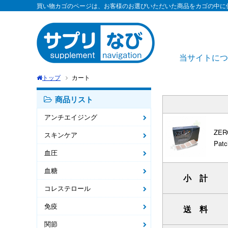
買い物カゴのページは、お客様のお選びいただいた商品をカゴの中に
当サイトにつ
トップ
カート
商品リスト
アンチエイジング
ZER
スキンケア
Patc
血圧
血糖
小 計
コレステロール
免疫
送 料
関節