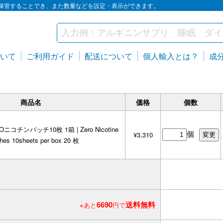
保管することでき、また数量などを設定・表示ができます。
いて
ご利用ガイド
配送について
個人輸入とは？
成
商品名
価格
個数
Oニコチンパッチ10枚 1箱 | Zero Nicotine
個
¥3,310
hes 10sheets per box 20 枚
6690
送料無料
※あと
円で