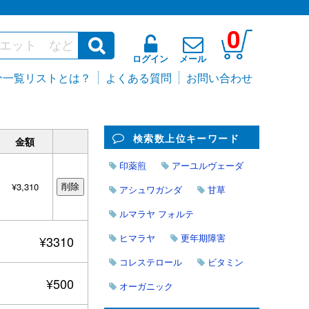
0
ログイン
メール
分一覧リストとは？
よくある質問
お問い合わせ
検索数上位キーワード
金額
印薬煎
アーユルヴェーダ
¥3,310
アシュワガンダ
甘草
ルマラヤ フォルテ
ヒマラヤ
更年期障害
¥3310
コレステロール
ビタミン
¥500
オーガニック