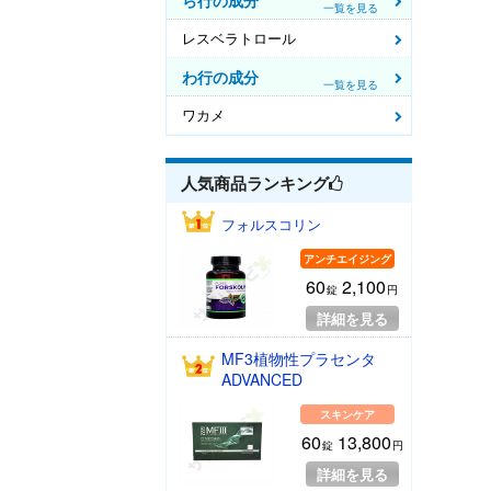
ら行の成分
一覧を見る
レスベラトロール
わ行の成分
一覧を見る
ワカメ
人気商品
ランキング
フォルスコリン
アンチエイジング
60
2,100
錠
円
詳細を見る
MF3植物性プラセンタ
ADVANCED
スキンケア
60
13,800
錠
円
詳細を見る