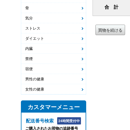
合 計
骨
気分
ストレス
買物を続ける
ダイエット
内臓
禁煙
宿便
男性の健康
女性の健康
カスタマーメニュー
配送番号検索
24時間受付中
ご購入されたお荷物の追跡番号