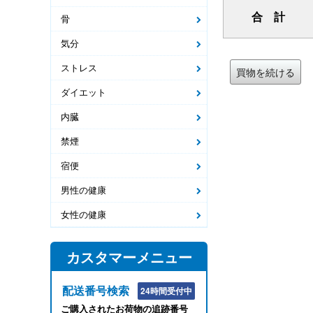
合 計
骨
気分
ストレス
買物を続ける
ダイエット
内臓
禁煙
宿便
男性の健康
女性の健康
カスタマーメニュー
配送番号検索
24時間受付中
ご購入されたお荷物の追跡番号