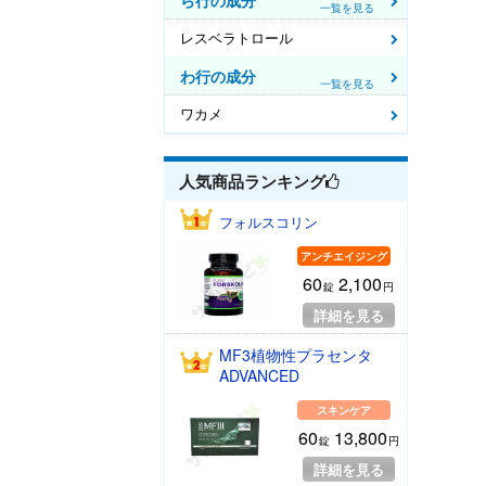
ら行の成分
一覧を見る
レスベラトロール
わ行の成分
一覧を見る
ワカメ
人気商品
ランキング
フォルスコリン
アンチエイジング
60
2,100
錠
円
詳細を見る
MF3植物性プラセンタ
ADVANCED
スキンケア
60
13,800
錠
円
詳細を見る