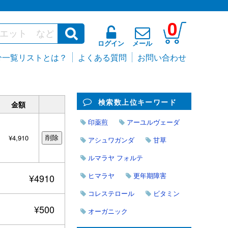
0
ログイン
メール
分一覧リストとは？
よくある質問
お問い合わせ
検索数上位キーワード
金額
印薬煎
アーユルヴェーダ
¥4,910
アシュワガンダ
甘草
ルマラヤ フォルテ
ヒマラヤ
更年期障害
¥4910
コレステロール
ビタミン
¥500
オーガニック