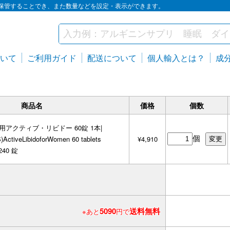
保管することでき、また数量などを設定・表示ができます。
いて
ご利用ガイド
配送について
個人輸入とは？
成
商品名
価格
個数
用アクティブ・リビドー 60錠 1本|
個
)ActiveLibidoforWomen 60 tablets
¥4,910
240 錠
5090
送料無料
※あと
円で