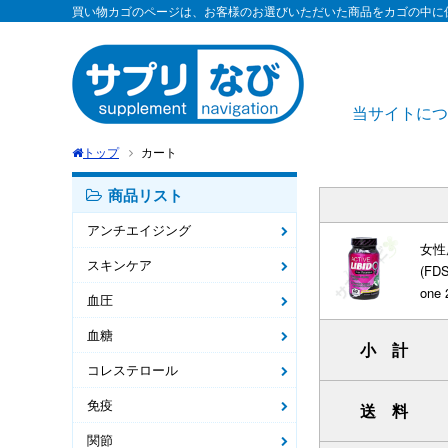
買い物カゴのページは、お客様のお選びいただいた商品をカゴの中に
当サイトにつ
トップ
カート
商品リスト
アンチエイジング
女性
スキンケア
(FDS
one 
血圧
血糖
小 計
コレステロール
免疫
送 料
関節