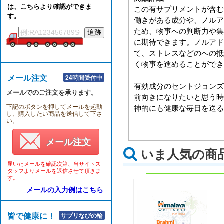
は、こちらより確認ができま
この有サプリメントが含む
す。
働きがある成分や、ノルア
ため、物事への判断力や集
に期待できます。ノルアド
て、ストレスなどのへの抵
く物事を進めることができ
メール注文
24時間受付中
有効成分のセントジョンズ
メールでのご注文を承ります。
前向きになりたいと思う時
下記のボタンを押してメールを起動
神的にも健康な毎日を送る
し、購入したい商品を送信して下さ
い。
メール注文
いま人気の商
届いたメールを確認次第、当サイトス
タッフよりメールを返信させて頂きま
す。
メールの入力例はこちら
皆で健康に！！
サプリなびの輪