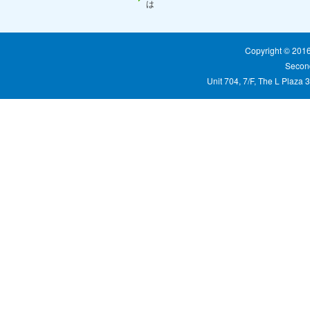
は
Copyright © 20
Second
Unit 704, 7/F, The L Plaza