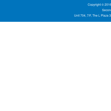
Copyright © 20
Second
Unit 704, 7/F, The L Plaza