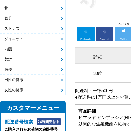
骨
気分
シェアする
ストレス
ダイエット
Bookmark!
Facebook
Twitter
内臓
詳細
禁煙
宿便
30錠
男性の健康
女性の健康
配送料：一律500円
※配送料は1万円以上をお買
カスタマーメニュー
商品詳細
ヒマラヤ ヒンプラシア(HIM
配送番号検索
24時間受付中
効果的な生殖機能を維持す
ご購入されたお荷物の追跡番号