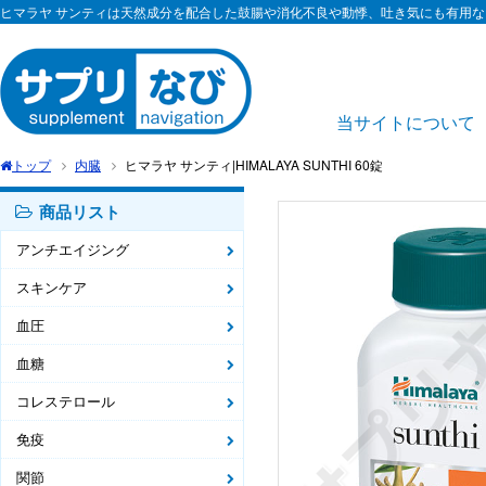
ヒマラヤ サンティは天然成分を配合した鼓腸や消化不良や動悸、吐き気にも有用
当サイトについて
トップ
内臓
ヒマラヤ サンティ|HIMALAYA SUNTHI 60錠
商品リスト
アンチエイジング
スキンケア
血圧
血糖
コレステロール
免疫
関節