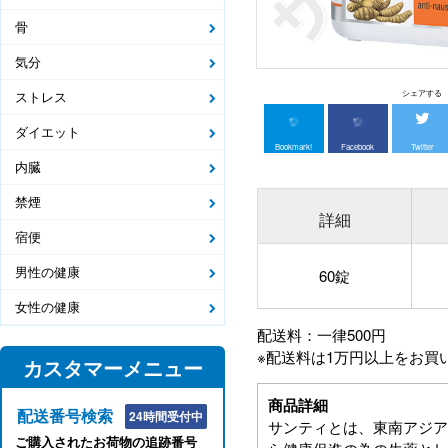
骨
気分
ストレス
シェアする
ダイエット
Bookmark!
Facebook
Twitter
内臓
禁煙
詳細
宿便
男性の健康
60錠
女性の健康
配送料：一律500円
※配送料は1万円以上をお買
カスタマーメニュー
商品詳細
配送番号検索
24時間受付中
サンティとは、東南アジア
ご購入されたお荷物の追跡番号