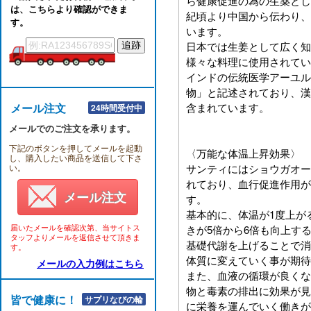
ら健康促進の為の生薬とし
は、こちらより確認ができま
紀頃より中国から伝わり、
す。
います。
日本では生姜として広く知
様々な料理に使用されてい
インドの伝統医学アーユル
物」と記述されており、漢
メール注文
含まれています。
24時間受付中
メールでのご注文を承ります。
下記のボタンを押してメールを起動
〈万能な体温上昇効果〉
し、購入したい商品を送信して下さ
い。
サンティにはショウガオー
れており、血行促進作用が
メール注文
す。
基本的に、体温が1度上が
届いたメールを確認次第、当サイトス
きが5倍から6倍も向上す
タッフよりメールを返信させて頂きま
基礎代謝を上げることで消
す。
体質に変えていく事が期待
メールの入力例はこちら
また、血液の循環が良くな
物と毒素の排出に効果が見
皆で健康に！！
サプリなびの輪
に栄養を運んでいく働きが