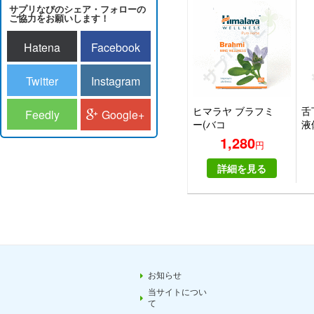
サプリなびのシェア・フォローの
ご協力をお願いします！
Hatena
Facebook
Twitter
Instagram
ヒマラヤ ブラフミ
舌
Feedly
Google+
ー(バコ
液
パ)|HIMALAYA
ー
1,280
円
BRAHMI
ス 
詳細を見る
お知らせ
当サイトについ
て