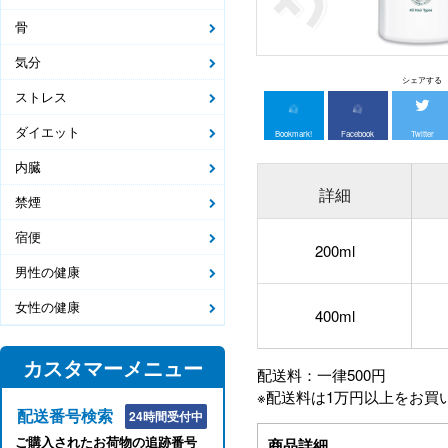
骨
気分
シェアする
ストレス
ダイエット
Bookmark!
Facebook
Twitter
内臓
詳細
禁煙
宿便
200ml
男性の健康
女性の健康
400ml
カスタマーメニュー
配送料：一律500円
※配送料は1万円以上をお買
配送番号検索
24時間受付中
ご購入されたお荷物の追跡番号
商品詳細