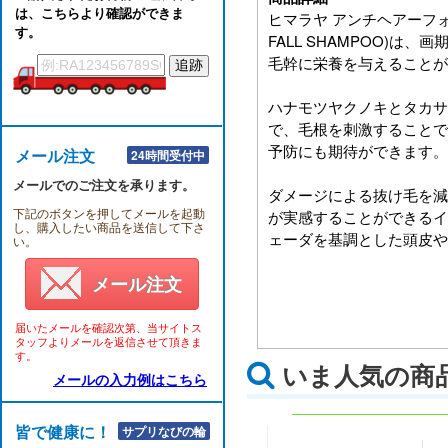
は、こちらより確認ができま
ヒマラヤ アンチヘアーフォール
す。
FALL SHAMPOO)は
毛幹に栄養を与えることが
ハナモツヤクノキとタカサ
で、毛根を刺激することで
予防にも期待ができます。
メール注文
24時間受付中
メールでのご注文を承ります。
ダメージによる抜け毛を減
下記のボタンを押してメールを起動
が実感することができるイ
し、購入したい商品を送信して下さ
ェーダを基調とした頭皮や
い。
メール注文
届いたメールを確認次第、当サイトス
タッフよりメールを返信させて頂きま
す。
いま人気の商
メールの入力例はこちら
皆で健康に！！
サプリなびの輪