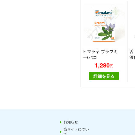
ヒマラヤ ブラフミ
舌
ー(バコ
液
パ)|HIMALAYA
ー
1,280
円
BRAHMI
ス 
詳細を見る
お知らせ
当サイトについ
て