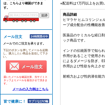
※配送料は1万円以上をお買
は、こちらより確認ができま
す。
商品詳細
ヒマラヤ ヒムコリンジェル(HI
ーブ成分配合の性機能改善
医薬品のケミカルな経口剤
メール注文
24時間受付中
ック商品です。
メールでのご注文を承ります。
下記のボタンを押してメールを起動
インドの伝統医学で知られ
し、購入したい商品を送信して下さ
作用があることで使用され
い。
によるダメージを防ぎ、E
作用および性欲を向上させ
メール注文
射精力および性的潜在能力
届いたメールを確認次第、当サイトス
タッフよりメールを返信させて頂きま
す。
メールの入力例はこちら
皆で健康に！！
サプリなびの輪