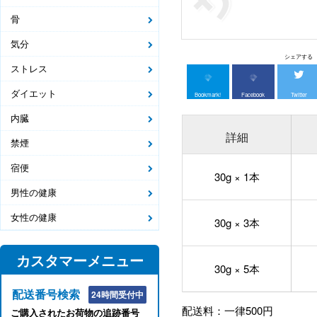
骨
気分
シェアする
ストレス
ダイエット
Bookmark!
Facebook
Twitter
内臓
詳細
禁煙
宿便
30g × 1本
男性の健康
女性の健康
30g × 3本
カスタマーメニュー
30g × 5本
配送番号検索
24時間受付中
配送料：一律500円
ご購入されたお荷物の追跡番号