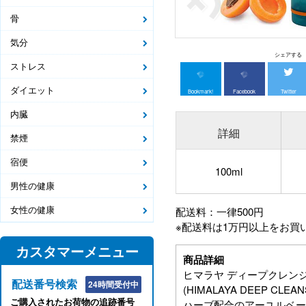
骨
気分
シェアする
ストレス
ダイエット
Bookmark!
Facebook
Twitter
内臓
詳細
禁煙
宿便
100ml
男性の健康
女性の健康
配送料：一律500円
※配送料は1万円以上をお買
カスタマーメニュー
商品詳細
ヒマラヤ ディープクレン
配送番号検索
24時間受付中
(HIMALAYA DEEP CLEA
ご購入されたお荷物の追跡番号
ハーブ配合のアーユルベー