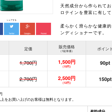
天然成分から作られてお
ロテインを豊富に有して
シェアする
柔らかく滑らかな健康的
ンディショナーです。
Twitter
Google+
Pocket
販売価格
定価
ポイン
（1錠単価）
1,500円
1,700円
90pt
（15円）
2,500円
2,700円
150pt
（12円）
円
以上をお買い上げのお客様は無料となります。
有効成分