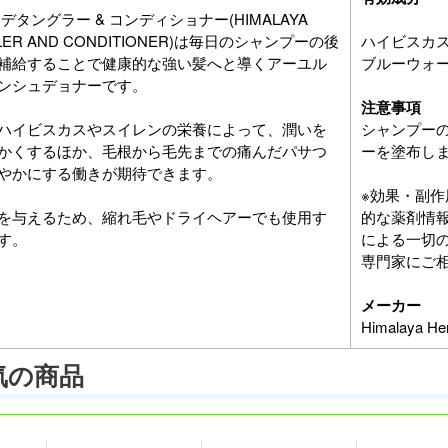
デタングラー & コンディショナー(HIMALAYA
GLER AND CONDITIONER)は毎日のシャンプーの後
ハイビスカス(H
補給することで健康的な強い髪へと導くアーユル
ブルーウォーター
ンシュデョナーです。
注意事項
ハイビスカスやスイレンの栄養によって、潤いを
シャンプーの
かくするほか、毛根から毛先までの痛んだパサつ
ーを塗布し
やかにする働きが期待できます。
※効果・副
を与えるため、縮れ毛やドライヘアーでも使用す
的な薬剤情
す。
による一切
専門家にご
メーカー
Himalaya
気の商品