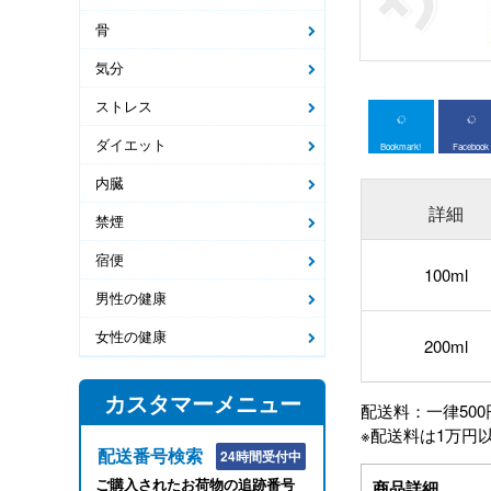
骨
気分
ストレス
ダイエット
Bookmark!
Facebook
内臓
詳細
禁煙
宿便
100ml
男性の健康
女性の健康
200ml
カスタマーメニュー
配送料：一律500
※配送料は1万円
配送番号検索
24時間受付中
ご購入されたお荷物の追跡番号
商品詳細