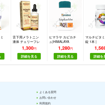
フミ
舌下用メラトニン
ヒマラヤ カピカチ
マルチビタミン
液体 チェリーフレ
ュ|HIMALAYA
錠 1本 |
ーバー 2液量オン
KAPIKACHHU
(EyeFive)Mul
1,300
1,280
1,56
円
円
円
ス (59 ml)
30tablets on
る
詳細を見る
詳細を見る
詳細を
よくある質問
お問い合わせ
利用規約