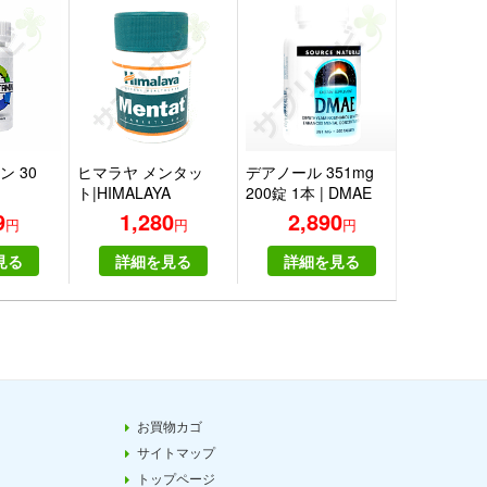
 30
ヒマラヤ メンタッ
デアノール 351mg
フェニル
ト|HIMALAYA
200錠 1本 | DMAE
500mg 10
tiVitamin
MENTAT
351mg 200tablets
Phenylala
9
1,280
2,890
2,
円
円
円
e
one
500mg 100
one
見る
詳細を見る
詳細を見る
詳細
お買物カゴ
サイトマップ
トップページ