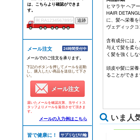
は、こちらより確認ができま
ヒマラヤ ヘアー
す。
HAIR DETAN
に、髪へ栄養を
ヴェディックコ
含有成分には、
与えて髪を柔ら
メール注文
24時間受付中
く髪を強くしな
メールでのご注文を承ります。
下記のボタンを押してメールを起動
頭皮や髪に栄養
し、購入したい商品を送信して下さ
ることができま
い。
メール注文
届いたメールを確認次第、当サイトス
タッフよりメールを返信させて頂きま
す。
いま人
メールの入力例はこちら
皆で健康に！！
サプリなびの輪