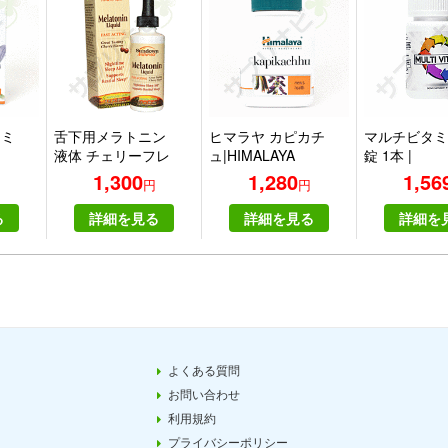
フミ
舌下用メラトニン
ヒマラヤ カピカチ
マルチビタミン
液体 チェリーフレ
ュ|HIMALAYA
錠 1本 |
ーバー 2液量オン
KAPIKACHHU
(EyeFive)Mul
1,300
1,280
1,56
円
円
円
ス (59 ml)
30tablets on
る
詳細を見る
詳細を見る
詳細を
よくある質問
お問い合わせ
利用規約
プライバシーポリシー