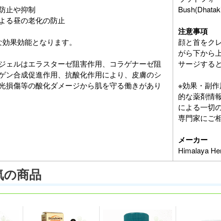
防止や抑制
Bush(Dhataki
よる昼の老化の防止
注意事項
な効果効能となります。
顔と首をク
がら下から
ジェルはエラスターゼ阻害作用、コラゲナーゼ阻
サージする
ゲン合成促進作用、抗酸化作用により、皮膚のシ
光損傷等の酸化ダメージから肌を守る働きがあり
※効果・副
的な薬剤情
による一切
専門家にご
メーカー
Himalaya
気の商品