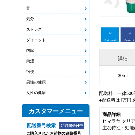
骨
気分
ストレス
ダイエット
Bookmark!
Facebook
内臓
詳細
禁煙
宿便
30ml
男性の健康
女性の健康
配送料：一律500
※配送料は1万円
カスタマーメニュー
商品詳細
ヒマラヤ クリアバイ
配送番号検索
24時間受付中
主な特性・効能
ご購入されたお荷物の追跡番号