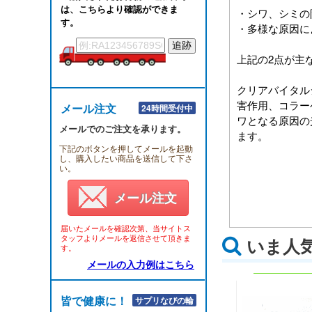
は、こちらより確認ができま
・シワ、シミの
す。
・多様な原因に
上記の2点が主
クリアバイタル
害作用、コラー
メール注文
24時間受付中
ワとなる原因の
メールでのご注文を承ります。
ます。
下記のボタンを押してメールを起動
し、購入したい商品を送信して下さ
い。
メール注文
届いたメールを確認次第、当サイトス
タッフよりメールを返信させて頂きま
いま人
す。
メールの入力例はこちら
皆で健康に！！
サプリなびの輪