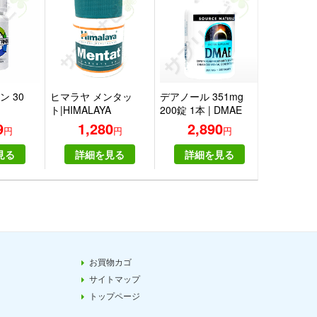
 30
ヒマラヤ メンタッ
デアノール 351mg
フェニル
ト|HIMALAYA
200錠 1本 | DMAE
500mg 10
tiVitamin
MENTAT
351mg 200tablets
Phenylala
9
1,280
2,890
2,
円
円
円
e
one
500mg 100
one
見る
詳細を見る
詳細を見る
詳細
お買物カゴ
サイトマップ
トップページ