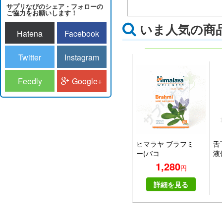
サプリなびのシェア・フォローの
ご協力をお願いします！
いま人気の商
Hatena
Facebook
Twitter
Instagram
Feedly
Google+
ヒマラヤ ブラフミ
舌
ー(バコ
液
パ)|HIMALAYA
ー
1,280
円
BRAHMI
ス 
詳細を見る