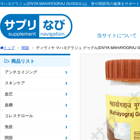
マハヨグラジュ(DIVYA MAHAYOGRAJ GUGGUL)は、骨や関節等の健康をサ
当サイトについて
トップ
関節
ディヴィヤ マハヨグラジュ グゥグル|DIVYA MAHAYOGRAJ G
商品リスト
アンチエイジング
スキンケア
血圧
血糖
コレステロール
免疫
関節