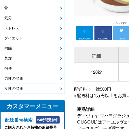
骨
気分
シェアする
ストレス
ダイエット
Bookmark!
Facebook
Twitter
内臓
詳細
禁煙
宿便
120錠
男性の健康
女性の健康
配送料：一律500円
※配送料は1万円以上をお買
カスタマーメニュー
商品詳細
ディヴィヤ マハヨグラジュ グ
配送番号検索
24時間受付中
GUGGUL)はアーユル
ご購入されたお荷物の追跡番号
アーユルヴェーダ薬です。