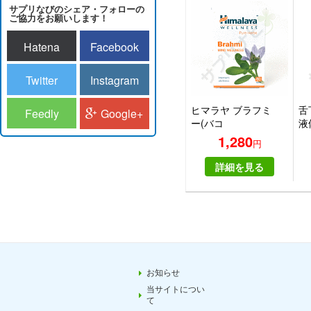
サプリなびのシェア・フォローの
ご協力をお願いします！
Hatena
Facebook
Twitter
Instagram
ヒマラヤ ブラフミ
舌
Feedly
Google+
ー(バコ
液
パ)|HIMALAYA
ー
1,280
円
BRAHMI
ス 
詳細を見る
お知らせ
当サイトについ
て