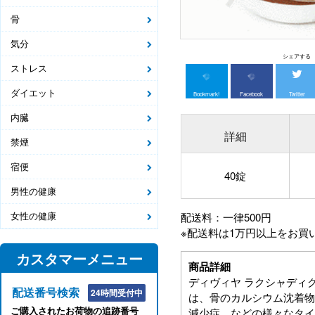
骨
気分
シェアする
ストレス
ダイエット
Bookmark!
Facebook
Twitter
内臓
詳細
禁煙
宿便
40錠
男性の健康
女性の健康
配送料：一律500円
※配送料は1万円以上をお買
カスタマーメニュー
商品詳細
ディヴィヤ ラクシャディグゥグル
配送番号検索
24時間受付中
は、骨のカルシウム沈着物
ご購入されたお荷物の追跡番号
減少症、などの様々なタイ